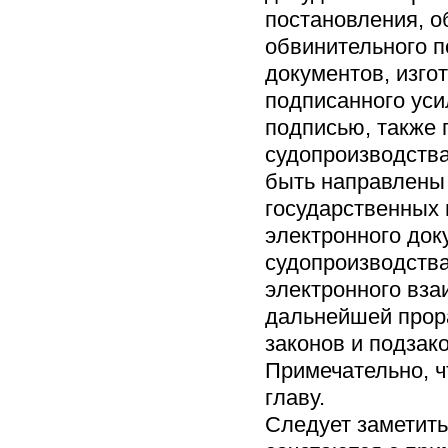
постановления, о
обвинительного п
документов, изго
подписанного ус
подписью, также 
судопроизводства
быть направлены
государственных 
электронного док
судопроизводств
электронного вза
дальнейшей прора
законов и подзак
Примечательно, ч
главу.
Следует заметить