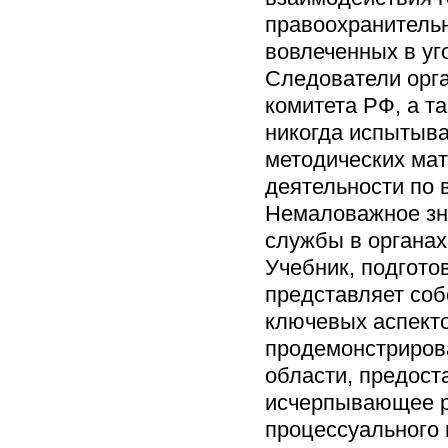
правоохранительн
вовлеченных в у
Следователи орга
комитета РФ, а т
никогда испытыва
методических мат
деятельности по 
Немаловажное зна
службы в органах
Учебник, подгото
представляет соб
ключевых аспекто
продемонстрирова
области, предос
исчерпывающее р
процессуального 