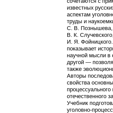
сочетаются с при
известных русски
аспектам уголовн
труды и наукоемки
С. В. Познышева, 
В. К. Случевского,
И. Я. Фойницкого
показывает истор
научной мысли в 
другой — позволя
также эволюциони
Авторы последов
свойства основны
процессуального 
отечественного з
Учебник подготов
уголовно-процесс