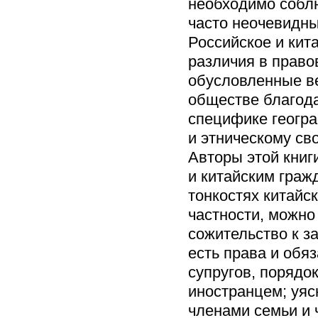
необходимо собл
часто неочевидны
Российское и кит
различия в право
обусловленные в
обществе благода
специфике геогра
и этническому св
Авторы этой книг
и китайским граж
тонкостях китайск
частности, можно 
сожительство к з
есть права и обя
супругов, порядо
иностранцем; уяс
членами семьи и 