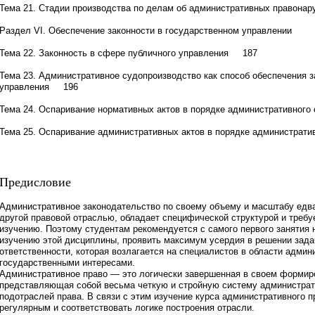
Тема 21. Стадии производства по делам об административных правон
Раздел VI. Обеспечение законности в государственном управлении
Тема 22. Законность в сфере публичного управления 187
Тема 23. Административное судопроизводство как способ обеспечения з
управления 196
Тема 24. Оспаривание нормативных актов в порядке административног
Тема 25. Оспаривание административных актов в порядке администрат
Предисловие
Административное законодательство по своему объему и масштабу едва
другой правовой отраслью, обладает специфической структурой и требу
изучению. Поэтому студентам рекомендуется с самого первого занятия 
изучению этой дисциплины, проявить максимум усердия в решении зада
ответственности, которая возлагается на специалистов в области админ
государственными интересами.
Административное право — это логически завершенная в своем формиро
представляющая собой весьма четкую и стройную систему администрат
подотраслей права. В связи с этим изучение курса административного 
регулярным и соответствовать логике построения отрасли.