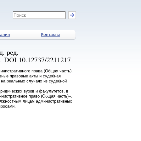
дания
Контакты
. ред.
с. DOI 10.12737/2211217
инистративного права (Общая часть).
вные правовые акты и судебная
ы на реальных случаях из судебной
ридических вузов и факультетов, в
инистративное право (Общая часть)».
олжностным лицам административных
просами.