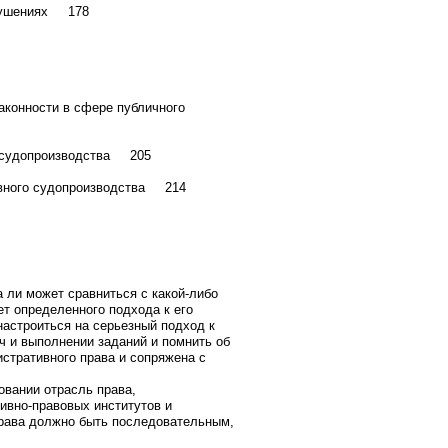
арушениях 178
аконности в сфере публичного
о судопроизводства 205
ивного судопроизводства 214
 ли может сравниться с какой-либо
ет определенного подхода к его
настроиться на серьезный подход к
ч и выполнении заданий и помнить об
истративного права и сопряжена с
вании отрасль права,
ивно-правовых институтов и
права должно быть последовательным,