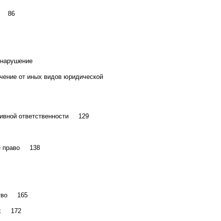
ль 86
онарушение
ичение от иных видов юридической
ативной ответственности 129
ое право 138
дство 165
иях 172