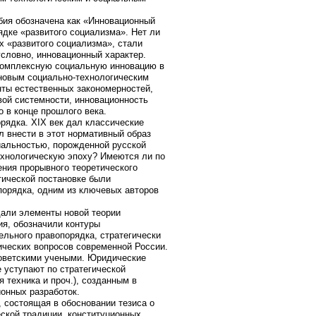
бия обозначена как «Инновационный
ядке «развитого социализма». Нет ли
х «развитого социализма», стали
словно, инновационный характер.
 комплексную социальную инновацию в
 новым социально-технологическим
нты естественных закономерностей,
вой системности, инновационность
о в конце прошлого века.
рядка. ХIХ век дал классические
л внести в этот нормативный образ
иальностью, порожденной русской
ехнологическую эпоху? Имеются ли по
ения прорывного теоретического
етической постановке были
порядка, одним из ключевых авторов
дали элементы новой теории
ия, обозначили контуры
ельного правопорядка, стратегически
ческих вопросов современной России.
оветскими учеными. Юридические
 уступают по стратегической
 техника и проч.), созданным в
онных разработок.
, состоящая в обосновании тезиса о
еской традиции, конституционных