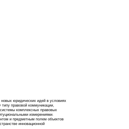
 новых юридических идей в условиях
у типу правовой коммуникации,
к системы комплексных правовых
титуциональными измерениями.
онтом и предметным полем объектов
остранстве инновационной