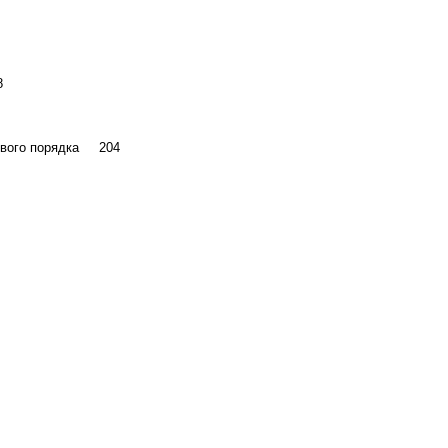
8
вового порядка 204