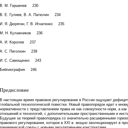
В. М. Горшенев 230
В. Е. Гулиев, В. А. Патюлин 234
И. Я. Дюрягин, Г. В. Игнатенко 235
М. Н. Кулажников 236
А. И. Королев 237
А. С. Пиголкин 239
И. С. Самощенко 243
Библиография 246
Предисловие
В настоящее время правовое регулирование в России ощущает дефицит
глобальной технологической повестки. Новый правопорядок идет к ином
нормативности с представлением права не как совокупности норм, а ка
отношений и технологий, с дополнительными пространственными и инс
Будущее за теорией правопорядка со значительно расширенными гориз
правового регулирования, которое в ХХI в. мощно эволюционирует в пр
динамической среды с новыми регулятивными конструктами.