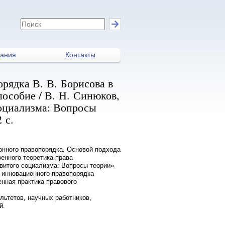
дания
Контакты
рядка В. В. Борисова в
пособие / В. Н. Синюков,
социализма: Вопросы
 с.
онного правопорядка. Основой подхода
енного теоретика права
витого социализма: Вопросы теории»
 инновационного правопорядка
нная практика правового
льтетов, научных работников,
й.