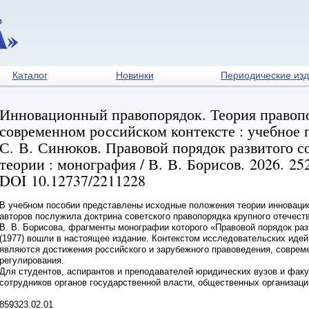
Каталог
Новинки
Периодические из
Инновационный правопорядок. Теория правопо
современном российском контексте : учебное 
С. В. Синюков. Правовой порядок развитого 
теории : монография / В. В. Борисов. 2026. 252
DOI 10.12737/2211228
В учебном пособии представлены исходные положения теории инноваци
авторов послужила доктрина советского правопорядка крупного отечеств
В. В. Борисова, фрагменты монографии которого «Правовой порядок раз
(1977) вошли в настоящее издание. Контекстом исследовательских идей
являются достижения российского и зарубежного правоведения, совреме
регулирования.
Для студентов, аспирантов и преподавателей юридических вузов и факу
сотрудников органов государственной власти, общественных организаци
859323.02.01