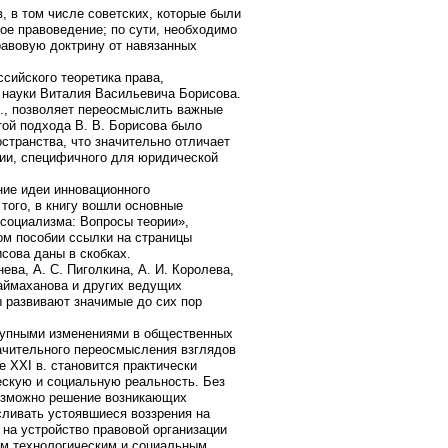
, в том числе советских, которые были
ое правоведение; по сути, необходимо
равовую доктрину от навязанных
ссийского теоретика права,
 науки Виталия Васильевича Борисова.
 в., позволяет переосмыслить важные
ой подхода В. В. Борисова было
странства, что значительно отличает
хии, специфичного для юридической
ие идеи инновационного
 того, в книгу вошли основные
 социализма: Вопросы теории»,
ном пособии ссылки на страницы
сова даны в скобках.
ева, А. С. Пиголкина, А. И. Королева,
 Баймаханова и других ведущих
ы развивают значимые до сих пор
крупными изменениями в общественных
начительного переосмысления взглядов
 ХХI в. становится практически
ескую и социальную реальность. Без
возможно решение возникающих
сливать устоявшиеся воззрения на
на устройство правовой организации
ым технологическим и социальным