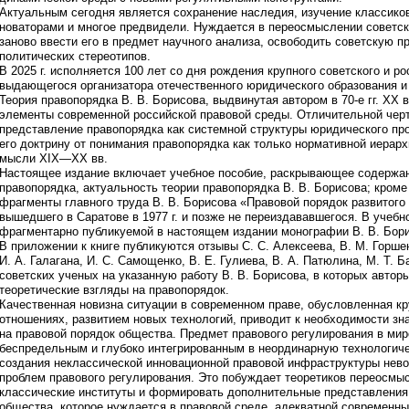
Актуальным сегодня является сохранение наследия, изучение классиков
новаторами и многое предвидели. Нуждается в переосмыслении советск
заново ввести его в предмет научного анализа, освободить советскую п
политических стереотипов.
В 2025 г. исполняется 100 лет со дня рождения крупного советского и ро
выдающегося организатора отечественного юридического образования и
Теория правопорядка В. В. Борисова, выдвинутая автором в 70‑е гг. ХХ
элементы современной российской правовой среды. Отличительной черт
представление правопорядка как системной структуры юридического про
его доктрину от понимания правопорядка как только нормативной иерар
мысли ХIХ—ХХ вв.
Настоящее издание включает учебное пособие, раскрывающее содержан
правопорядка, актуальность теории правопорядка В. В. Борисова; кроме
фрагменты главного труда В. В. Борисова «Правовой порядок развитого
вышедшего в Саратове в 1977 г. и позже не переиздававшегося. В учеб
фрагментарно публикуемой в настоящем издании монографии В. В. Бори
В приложении к книге публикуются отзывы С. С. Алексеева, В. М. Горшен
И. А. Галагана, И. С. Самощенко, В. Е. Гулиева, В. А. Патюлина, М. Т.
советских ученых на указанную работу В. В. Борисова, в которых автор
теоретические взгляды на правопорядок.
Качественная новизна ситуации в современном праве, обусловленная 
отношениях, развитием новых технологий, приводит к необходимости з
на правовой порядок общества. Предмет правового регулирования в мире
беспредельным и глубоко интегрированным в неординарную технологич
создания неклассической инновационной правовой инфраструктуры не
проблем правового регулирования. Это побуждает теоретиков переосмы
классические институты и формировать дополнительные представления 
общества, которое нуждается в правовой среде, адекватной современн