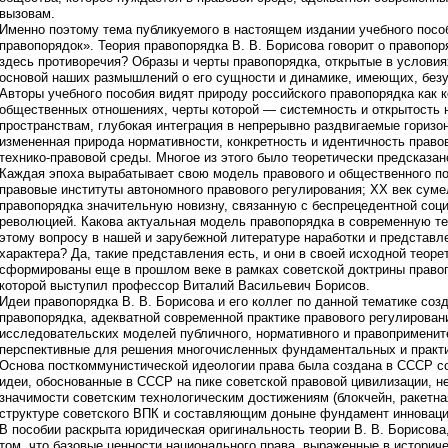
вызовам.
Именно поэтому тема публикуемого в настоящем издании учебного посо
правопорядок». Теория правопорядка В. В. Борисова говорит о правопор
здесь противоречия? Образы и черты правопорядка, открытые в условия
основой наших размышлений о его сущности и динамике, имеющих, безу
Авторы учебного пособия видят природу российского правопорядка как
общественных отношениях, черты которой — системность и открытость
пространствам, глубокая интеграция в непрерывно раздвигаемые горизо
измененная природа нормативности, конкретность и идентичность право
технико-правовой среды. Многое из этого было теоретически предсказан
Каждая эпоха вырабатывает свою модель правового и общественного по
правовые институты автономного правового регулирования; ХХ век суме
правопорядка значительную новизну, связанную с беспрецедентной соц
революцией. Какова актуальная модель правопорядка в современную т
этому вопросу в нашей и зарубежной литературе наработки и представл
характера? Да, такие представления есть, и они в своей исходной теор
сформированы еще в прошлом веке в рамках советской доктрины право
которой выступил профессор Виталий Васильевич Борисов.
Идеи правопорядка В. В. Борисова и его коллег по данной тематике соз
правопорядка, адекватной современной практике правового регулирован
исследовательских моделей публичного, нормативного и правоприменит
перспективные для решения многочисленных фундаментальных и практи
Основа посткоммунистической идеологии права была создана в СССР с
идеи, обоснованные в СССР на пике советской правовой цивилизации, не
значимости советским технологическим достижениям (блокчейн, ракетная
структуре советского ВПК и составляющим доныне фундамент инноваци
В пособии раскрыта юридическая оригинальность теории В. В. Борисова
том, что базовые ценности национального права, выраженные в историч