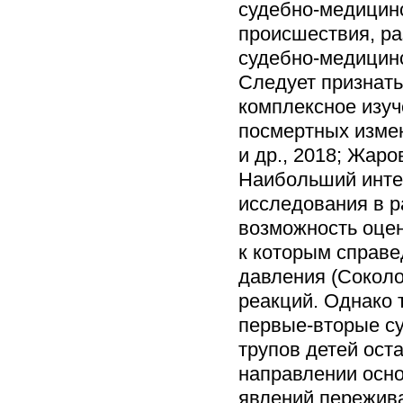
судебно-медицинс
происшествия, ра
судебно-медицинс
Следует признат
комплексное изуч
посмертных измен
и др., 2018; Жаров
Наибольший инте
исследования в р
возможность оцен
к которым справе
давления (Соколов
реакций. Однако 
первые-вторые су
трупов детей ост
направлении осно
явлений пережива