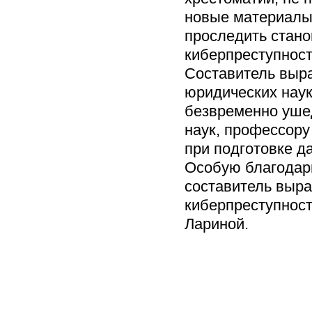
новые материалы.
проследить стан
киберпреступност
Составитель выра
юридических нау
безвременно ушед
наук, профессор
при подготовке д
Особую благодарн
составитель выра
киберпреступнос
Лариной.