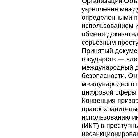
Организации Объ
укрепление между
определенными п
использованием 
обмене доказател
серьезным прест
Принятый докумен
государств — чле
международный д
безопасности. Он
международного 
цифровой сферы в
Конвенция призва
правоохранительн
использованию и
(ИКТ) в преступн
несанкционирова