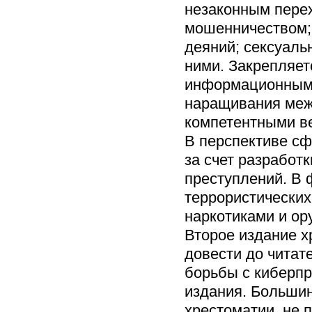
незаконным пере
мошенничеством;
деяний; сексуаль
ними. Закрепляет
информационным 
наращивания меж
компетентными в
В перспективе с
за счет разработ
преступлений. В 
террористических
наркотиками и ор
Второе издание х
довести до чита
борьбы с киберпр
издания. Больши
хрестоматии, не 