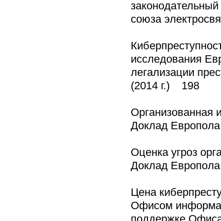
законодательный 
союза электросвя
Киберпреступност
исследования Ев
легализации пре
(2014 г.) 198
Организованная и
Доклад Европола 
Оценка угроз орг
Доклад Европола 
Цена киберпресту
Офисом информац
поддержке Офиса 