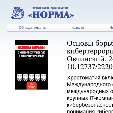
Об издательстве
Каталог
Н
Основы борь
кибертеррориз
Овчинский. ­2-
10.12737/222
Хрестоматия вкл
Международного с
международных ор
крупных IT-компа
кибербезопаснос
понимания киберп