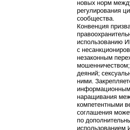
новых норм межд
регулирования ци
сообщества.
Конвенция призва
правоохранительн
использованию ИК
с несанкциониро
незаконным пере
мошенничеством;
деяний; сексуаль
ними. Закрепляет
информационным 
наращивания меж
компетентными в
соглашения может
по дополнительны
использованием И