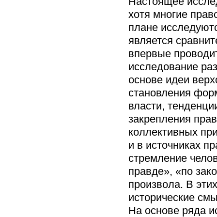
Настоящее иссле
хотя многие прав
плане исследуютс
является сравнит
впервые проводит
исследование раз
основе идеи верх
становления фор
власти, тенденци
закрепления прав
коллективных при
и в источниках п
стремление челов
правде», «по зак
произвола. В эти
исторические см
На основе ряда и