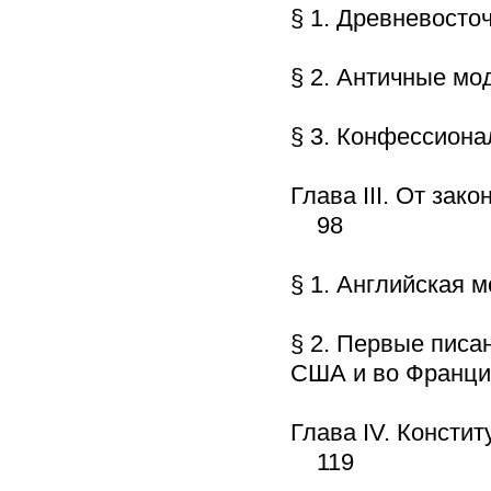
§ 1. Древневост
§ 2. Античные м
§ 3. Конфессион
Глава III. От зак
98
§ 1. Английская 
§ 2. Первые писа
США и во Франц
Глава IV. Констит
119