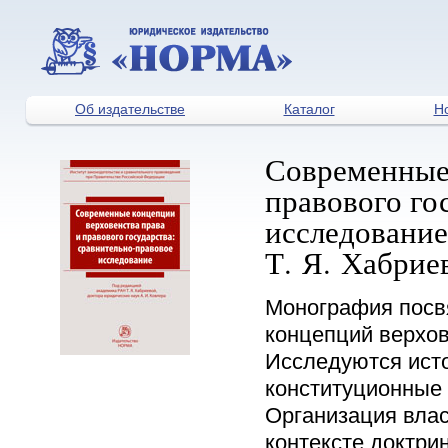
Об издательстве
Каталог
Н
Современные 
правового го
исследование:
Т. Я. Хабриев
Монография посв
концепций верхов
Исследуются исто
конституционные
Организация влас
контексте доктри