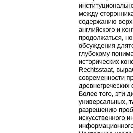
институционально
между сторонник
содержанию верх
английского и ко
продолжаться, но
обсуждения длятс
глубокому поним
исторических конс
Rechtsstaat, выр
современности п
древнегреческих 
Более того, эти д
универсальных, т
разрешению проб
искусственного и
информационного